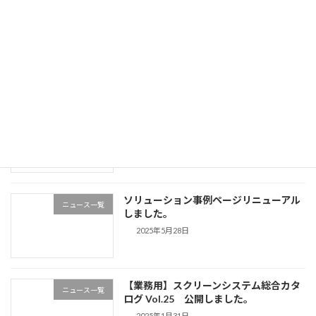
【メディア掲載情報/ステレオサウンド
ニュース一覧
ONLINE様】『キクチ／グランビュー
BLACK SHINE（B7）』明るさの変化に
対する癖がなく、全暗でも使える耐外光
スクリーン
2025年9月18日
耐外光電動スクリーンGVT-B7発売のご
ニュース一覧
案内
2025年9月17日
ソリューション事例ページリニューアル
ニュース一覧
しました。
2025年5月28日
【業務用】スクリーンシステム総合カタ
ニュース一覧
ログ Vol.25 公開しました。
2025年1月31日