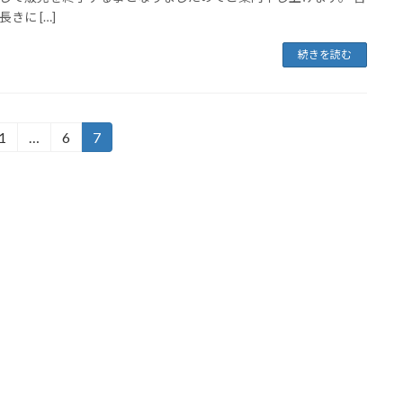
きに […]
続きを読む
1
…
6
7
固
固
固
定
定
定
ペ
ペ
ペ
ー
ー
ー
ジ
ジ
ジ