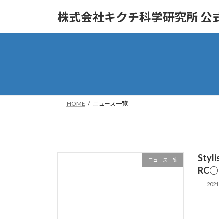
コ
ナ
株式会社キクチ科学研究所 公式
ン
ビ
テ
ゲ
ン
ー
ツ
シ
へ
ョ
ス
ン
キ
に
ッ
移
ニュース一覧
プ
動
Sty
ニュース一覧
RC○
202