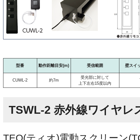
型番
動作距離目安(m)
受信範囲
壁スイ
受光部に対して
CUWL-2
約7m
上下左右15度以内
TSWL-2 赤外線ワイヤ
TEO(ティオ)電動スクリーン(TGET