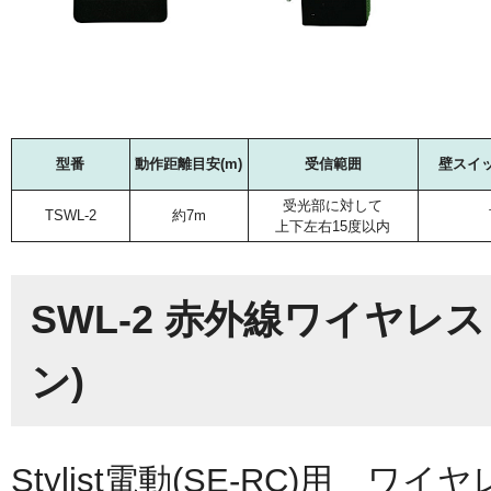
型番
動作距離目安(m)
受信範囲
壁スイ
受光部に対して
TSWL-2
約7m
上下左右15度以内
SWL-2 赤外線ワイヤレス
ン)
Stylist電動(SE-RC)用 ワ