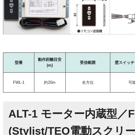
動作距離目安
型番
受信範囲
壁スイッチ
(m)
FWL-1
約20m
全方位
可
ALT-1 モーター内蔵型
(Stylist/TEO電動スク