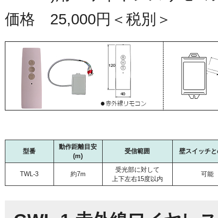
価格 25,000円＜税別＞
動作距離目安
型番
受信範囲
壁スイッチと
(m)
受光部に対して
TWL-3
約7m
可能
上下左右15度以内