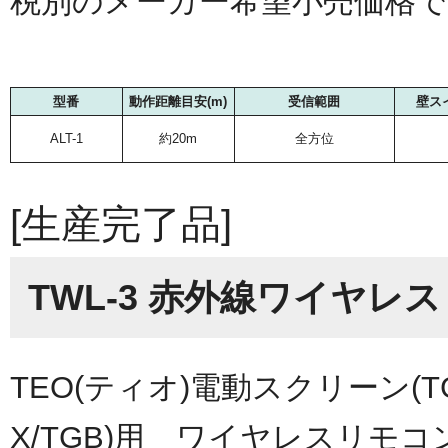
税別のメーカー希望小売価格
型番
動作距離目安(m)
受信範囲
壁ス
ALT-1
約20m
全方位
[生産完了品]
TWL-3 赤外線ワイヤレ
TEO(ティオ)電動スクリーン(TGET
X/TGB)用 ワイヤレスリモコ