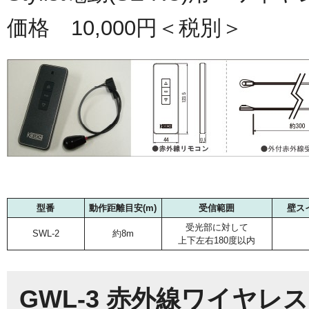
価格 10,000円＜税別＞
型番
動作距離目安(m)
受信範囲
壁ス
受光部に対して
SWL-2
約8m
上下左右180度以内
GWL-3 赤外線ワイヤ